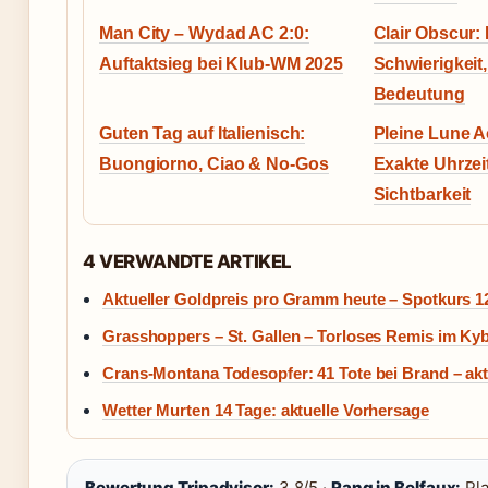
Man City – Wydad AC 2:0:
Clair Obscur: 
Auftaktsieg bei Klub-WM 2025
Schwierigkeit,
Bedeutung
Guten Tag auf Italienisch:
Pleine Lune A
Buongiorno, Ciao & No-Gos
Exakte Uhrzei
Sichtbarkeit
4 VERWANDTE ARTIKEL
Aktueller Goldpreis pro Gramm heute – Spotkurs 1
Grasshoppers – St. Gallen – Torloses Remis im Ky
Crans-Montana Todesopfer: 41 Tote bei Brand – akt
Wetter Murten 14 Tage: aktuelle Vorhersage
Bewertung Tripadvisor:
3.8/5 ·
Rang in Belfaux:
Pla