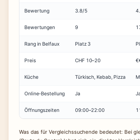
Bewertung
3.8/5
4
Bewertungen
9
1
Rang in Belfaux
Platz 3
P
Preis
CHF 10–20
€
Küche
Türkisch, Kebab, Pizza
M
Online-Bestellung
Ja
Ja
Öffnungszeiten
09:00–22:00
1
Was das für Vergleichssuchende bedeutet: Bei gl