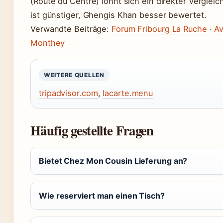
(Route du Centre) lohnt sich ein direkter Vergle
ist günstiger, Ghengis Khan besser bewertet.
Verwandte Beiträge:
Forum Fribourg La Ruche
·
Av
Monthey
WEITERE QUELLEN
tripadvisor.com
,
lacarte.menu
Häufig gestellte Fragen
Bietet Chez Mon Cousin Lieferung an?
Wie reserviert man einen Tisch?