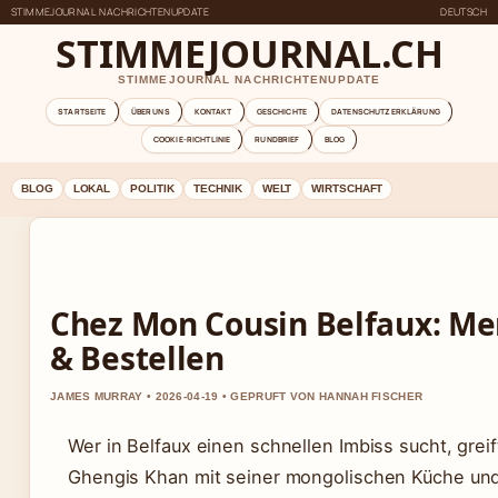
STIMMEJOURNAL NACHRICHTENUPDATE
DEUTSCH
STIMMEJOURNAL.CH
STIMMEJOURNAL NACHRICHTENUPDATE
STARTSEITE
ÜBER UNS
KONTAKT
GESCHICHTE
DATENSCHUTZERKLÄRUNG
COOKIE-RICHTLINIE
RUNDBRIEF
BLOG
BLOG
LOKAL
POLITIK
TECHNIK
WELT
WIRTSCHAFT
Chez Mon Cousin Belfaux: Me
& Bestellen
JAMES MURRAY • 2026-04-19 • GEPRUFT VON HANNAH FISCHER
Wer in Belfaux einen schnellen Imbiss sucht, greif
Ghengis Khan mit seiner mongolischen Küche un