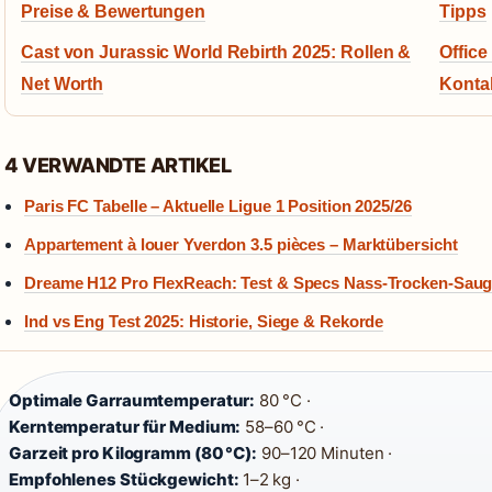
Preise & Bewertungen
Tipps
Cast von Jurassic World Rebirth 2025: Rollen &
Office
Net Worth
Kontak
4 VERWANDTE ARTIKEL
Paris FC Tabelle – Aktuelle Ligue 1 Position 2025/26
Appartement à louer Yverdon 3.5 pièces – Marktübersicht
Dreame H12 Pro FlexReach: Test & Specs Nass-Trocken-Saug
Ind vs Eng Test 2025: Historie, Siege & Rekorde
Optimale Garraumtemperatur:
80 °C ·
Kerntemperatur für Medium:
58–60 °C ·
Garzeit pro Kilogramm (80 °C):
90–120 Minuten ·
Empfohlenes Stückgewicht:
1–2 kg ·