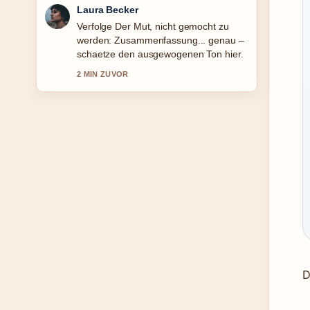
Nico Hoffmann
Hilfreicher Kontext zu Young Boys –
Lausanne-Sport: Aufstellung und
Kader. Bitte haltet diesen Liveticker
aktuell.
4 MIN ZUVOR
D