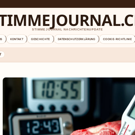
TIMMEJOURNAL.
STIMMEJOURNAL NACHRICHTENUPDATE
NS
KONTAKT
GESCHICHTE
DATENSCHUTZERKLÄRUNG
COOKIE-RICHTLINIE
T