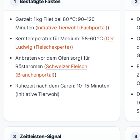
Bestätigte Fakten
1
2
Garzeit 1 kg Filet bei 80 °C: 90–120
D
Minuten (
Initiative Tierwohl (Fachportal)
)
O
Kerntemperatur für Medium: 58–60 °C (
Der
O
Ludwig (Fleischexperte)
)
d
G
Anbraten vor dem Ofen sorgt für
Röstaromen (
Schweizer Fleisch
E
(Branchenportal)
)
Z
O
Ruhezeit nach dem Garen: 10–15 Minuten
(Initiative Tierwohl)
D
D
S
Zeitleisten-Signal
3
4