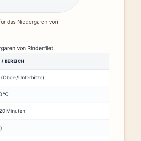
 für das Niedergaren von
rgaren von Rinderfilet
 / BEREICH
 (Ober-/Unterhitze)
0 °C
20 Minuten
g