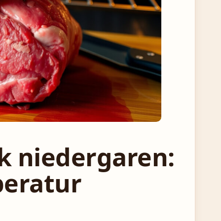
ck niedergaren:
peratur