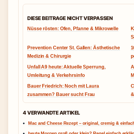
DIESE BEITRAGE NICHT VERPASSEN
Nüsse rösten: Ofen, Pfanne & Mikrowelle
K
S
Prevention Center St. Gallen: Ästhetische
1
Medizin & Chirurgie
p
Unfall A9 heute: Aktuelle Sperrung,
A
Umleitung & Verkehrsinfo
M
Bauer Friedrich: Noch mit Laura
C
zusammen? Bauer sucht Frau
&
4 VERWANDTE ARTIKEL
Mac and Cheese Rezept – original, cremig & einfac
heute Morgen groß oder klein? Regel einfach erklär