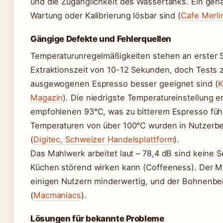
und die Zugänglichkeit des Wassertanks. Ein gena
Wartung oder Kalibrierung lösbar sind (
Cafe Merli
Gängige Defekte und Fehlerquellen
Temperaturunregelmäßigkeiten stehen an erster St
Extraktionszeit von 10-12 Sekunden, doch Tests 
ausgewogenen Espresso besser geeignet sind (
K
Magazin
). Die niedrigste Temperatureinstellung er
empfohlenen 93°C, was zu bitterem Espresso führ
Temperaturen von über 100°C wurden in Nutzerbe
(
Digitec, Schweizer Handelsplattform
).
Das Mahlwerk arbeitet laut – 78,4 dB sind keine 
Küchen störend wirken kann (Coffeeness). Der Ma
einigen Nutzern minderwertig, und der Bohnenbehä
(
Macmaniacs
).
Lösungen für bekannte Probleme