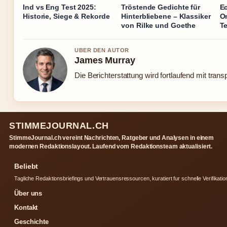
Ind vs Eng Test 2025:
Tröstende Gedichte für
E
Historie, Siege & Rekorde
Hinterbliebene – Klassiker
Om
von Rilke und Goethe
T
UBER DEN AUTOR
James Murray
Die Berichterstattung wird fortlaufend mit trans
STIMMEJOURNAL.CH
StimmeJournal.ch vereint Nachrichten, Ratgeber und Analysen in einem
modernen Redaktionslayout. Laufend vom Redaktionsteam aktualisiert.
Beliebt
Tagliche Redaktionsbriefings und Vertrauensressourcen, kuratiert fur schnelle Verifikatio
Über uns
Kontakt
Geschichte