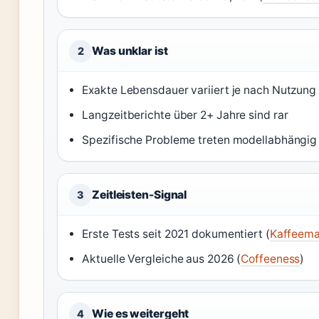
Was unklar ist
2
Exakte Lebensdauer variiert je nach Nutzun
Langzeitberichte über 2+ Jahre sind rar
Spezifische Probleme treten modellabhängig
Zeitleisten-Signal
3
Erste Tests seit 2021 dokumentiert (
Kaffeem
Aktuelle Vergleiche aus 2026 (
Coffeeness
)
Wie es weitergeht
4