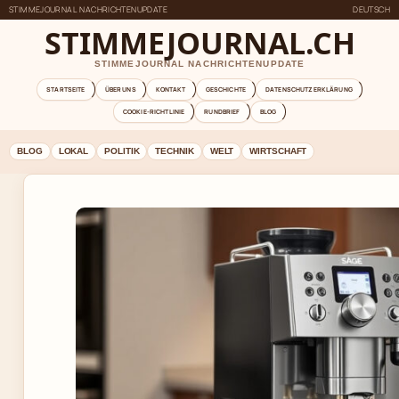
STIMMEJOURNAL NACHRICHTENUPDATE
DEUTSCH
STIMMEJOURNAL.CH
STIMMEJOURNAL NACHRICHTENUPDATE
STARTSEITE
ÜBER UNS
KONTAKT
GESCHICHTE
DATENSCHUTZERKLÄRUNG
COOKIE-RICHTLINIE
RUNDBRIEF
BLOG
BLOG
LOKAL
POLITIK
TECHNIK
WELT
WIRTSCHAFT