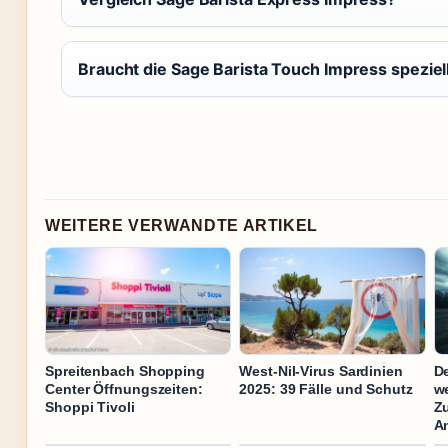
Braucht die Sage Barista Touch Impress spezie
WEITERE VERWANDTE ARTIKEL
Spreitenbach Shopping
West-Nil-Virus Sardinien
De
Center Öffnungszeiten:
2025: 39 Fälle und Schutz
w
Shoppi Tivoli
Z
A