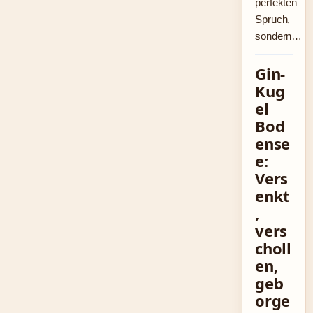
perfekten
Spruch,
sondern…
Gin-
Kug
el
Bod
ense
e:
Vers
enkt
,
vers
choll
en,
geb
orge