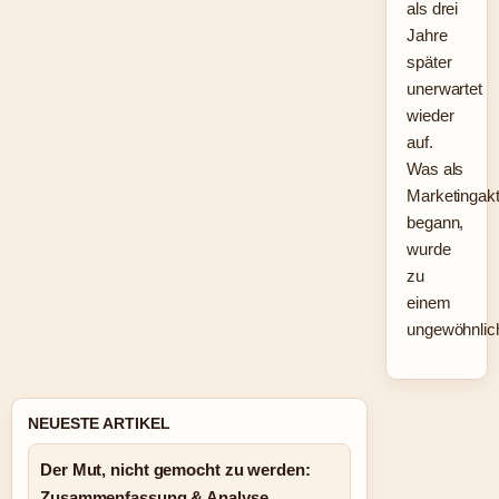
als drei
Jahre
später
unerwartet
wieder
auf.
Was als
Marketingakt
begann,
wurde
zu
einem
ungewöhnli
NEUESTE ARTIKEL
Der Mut, nicht gemocht zu werden:
Zusammenfassung & Analyse