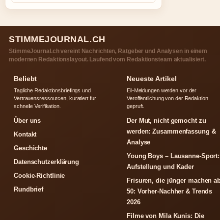
STIMMEJOURNAL.CH
StimmeJournal.ch vereint Nachrichten, Ratgeber und Analysen in einem
modernen Redaktionslayout. Laufend vom Redaktionsteam aktualisiert.
Beliebt
Neueste Artikel
Tagliche Redaktionsbriefings und
Eil-Meldungen werden vor der
Vertrauensressourcen, kuratiert fur
Veroffentlichung von der Redaktion
schnelle Verifikation.
gepruft.
Über uns
Der Mut, nicht gemocht zu
werden: Zusammenfassung &
Kontakt
Analyse
Geschichte
Young Boys – Lausanne-Sport:
Datenschutzerklärung
Aufstellung und Kader
Cookie-Richtlinie
Frisuren, die jünger machen a
Rundbrief
50: Vorher-Nachher & Trends
2026
Filme von Mila Kunis: Die