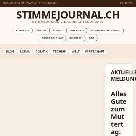
STIMMEJOURNAL NACHRICHTENUPDATE
DEUTSCH
STIMMEJOURNAL.CH
STIMMEJOURNAL NACHRICHTENUPDATE
STARTSEITE
ÜBER UNS
KONTAKT
GESCHICHTE
DATENSCHUTZERKLÄRUNG
COOKIE-RICHTLINIE
RUNDBRIEF
BLOG
BLOG
LOKAL
POLITIK
TECHNIK
WELT
WIRTSCHAFT
AKTUELL
MELDUN
Alles
Gute
zum
Mut
tert
ag: