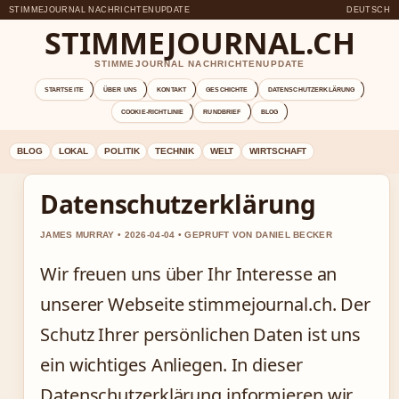
STIMMEJOURNAL NACHRICHTENUPDATE
DEUTSCH
STIMMEJOURNAL.CH
STIMMEJOURNAL NACHRICHTENUPDATE
STARTSEITE
ÜBER UNS
KONTAKT
GESCHICHTE
DATENSCHUTZERKLÄRUNG
COOKIE-RICHTLINIE
RUNDBRIEF
BLOG
BLOG
LOKAL
POLITIK
TECHNIK
WELT
WIRTSCHAFT
Datenschutzerklärung
JAMES MURRAY • 2026-04-04 • GEPRUFT VON DANIEL BECKER
Wir freuen uns über Ihr Interesse an
unserer Webseite stimmejournal.ch. Der
Schutz Ihrer persönlichen Daten ist uns
ein wichtiges Anliegen. In dieser
Datenschutzerklärung informieren wir