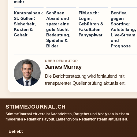
mehr
Kantonalbank
Schönen
PIM.ac.th:
Benfica
St. Gallen:
Abend und
Login,
gegen
Sicherheit,
später eine
Gebühren &
Sporting:
Kosten &
gute Nacht –
Fakultäten
Aufstellung,
Gehalt
Bedeutung,
Panyapiwat
Live-Stream
Sprüche &
und
Bilder
Prognose
UBER DEN AUTOR
James Murray
Die Berichterstattung wird fortlaufend mit
transparenter Quellenprüfung aktualisiert.
STIMMEJOURNAL.CH
StimmeJournal.ch vereint Nachrichten, Ratgeber und Analysen in einem
modernen Redaktionslayout. Laufend vom Redaktionsteam aktualisiert.
Beliebt