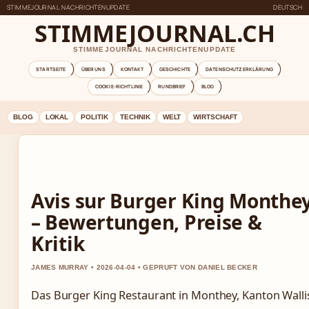
STIMMEJOURNAL NACHRICHTENUPDATE
DEUTSCH
STIMMEJOURNAL.CH
STIMMEJOURNAL NACHRICHTENUPDATE
STARTSEITE
ÜBER UNS
KONTAKT
GESCHICHTE
DATENSCHUTZERKLÄRUNG
COOKIE-RICHTLINIE
RUNDBRIEF
BLOG
BLOG
LOKAL
POLITIK
TECHNIK
WELT
WIRTSCHAFT
Avis sur Burger King Monthe
– Bewertungen, Preise &
Kritik
JAMES MURRAY • 2026-04-04 • GEPRUFT VON DANIEL BECKER
Das Burger King Restaurant in Monthey, Kanton Walli