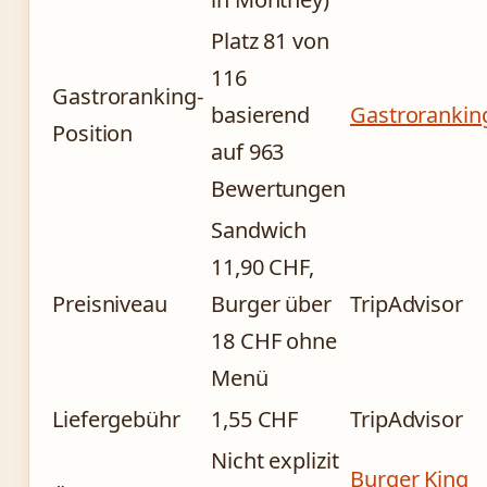
Platz 81 von
116
Gastroranking-
basierend
Gastrorankin
Position
auf 963
Bewertungen
Sandwich
11,90 CHF,
Preisniveau
Burger über
TripAdvisor
18 CHF ohne
Menü
Liefergebühr
1,55 CHF
TripAdvisor
Nicht explizit
Burger King