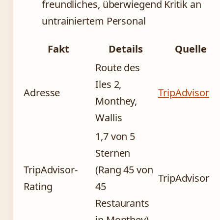
freundliches, überwiegend Kritik an
untrainiertem Personal
Fakt
Details
Quelle
Route des
Iles 2,
Adresse
TripAdvisor
Monthey,
Wallis
1,7 von 5
Sternen
TripAdvisor-
(Rang 45 von
TripAdvisor
Rating
45
Restaurants
in Monthey)