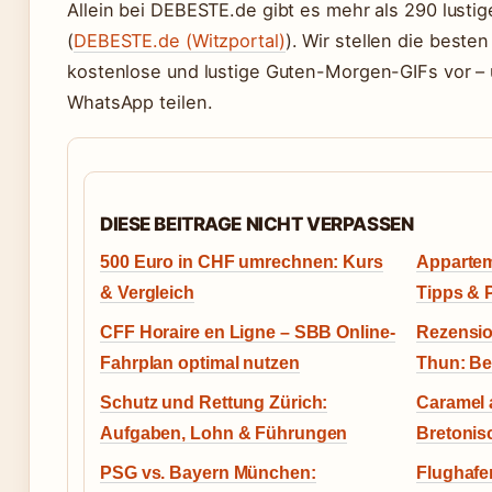
Allein bei DEBESTE.de gibt es mehr als 290 lust
(
DEBESTE.de (Witzportal)
). Wir stellen die beste
kostenlose und lustige Guten-Morgen-GIFs vor – u
WhatsApp teilen.
DIESE BEITRAGE NICHT VERPASSEN
500 Euro in CHF umrechnen: Kurs
Apparteme
& Vergleich
Tipps & 
CFF Horaire en Ligne – SBB Online-
Rezension
Fahrplan optimal nutzen
Thun: Be
Schutz und Rettung Zürich:
Caramel 
Aufgaben, Lohn & Führungen
Bretonis
PSG vs. Bayern München:
Flughafe