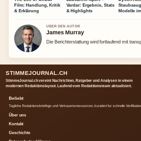
Film: Handlung, Kritik
Vardar: Ergebnis, Stats
Staubsauge
& Erklärung
& Highlights
Modelle im
UBER DEN AUTOR
James Murray
Die Berichterstattung wird fortlaufend mit trans
STIMMEJOURNAL.CH
StimmeJournal.ch vereint Nachrichten, Ratgeber und Analysen in einem
modernen Redaktionslayout. Laufend vom Redaktionsteam aktualisiert.
Beliebt
Tagliche Redaktionsbriefings und Vertrauensressourcen, kuratiert fur schnelle Verifikatio
Über uns
Kontakt
Geschichte