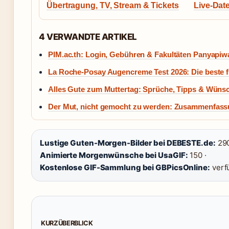
Übertragung, TV, Stream & Tickets
Live-Dat
4 VERWANDTE ARTIKEL
PIM.ac.th: Login, Gebühren & Fakultäten Panyapiw
La Roche-Posay Augencreme Test 2026: Die beste f
Alles Gute zum Muttertag: Sprüche, Tipps & Wünsc
Der Mut, nicht gemocht zu werden: Zusammenfass
Lustige Guten-Morgen-Bilder bei DEBESTE.de:
290
Animierte Morgenwünsche bei UsaGIF:
150 ·
Kostenlose GIF-Sammlung bei GBPicsOnline:
verf
KURZÜBERBLICK