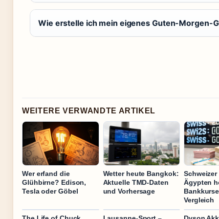
Wie erstelle ich mein eigenes Guten-Morgen-G
WEITERE VERWANDTE ARTIKEL
Wer erfand die
Wetter heute Bangkok:
Schweizer 
Glühbirne? Edison,
Aktuelle TMD-Daten
Ägypten h
Tesla oder Göbel
und Vorhersage
Bankkurse
Vergleich
The Life of Chuck
Lausanne-Sport –
Dyson Akk