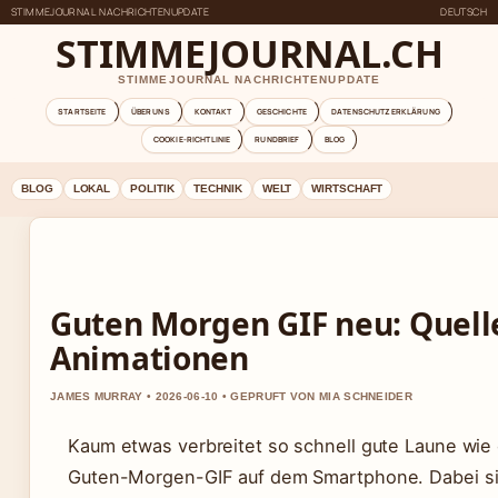
STIMMEJOURNAL NACHRICHTENUPDATE
DEUTSCH
STIMMEJOURNAL.CH
STIMMEJOURNAL NACHRICHTENUPDATE
STARTSEITE
ÜBER UNS
KONTAKT
GESCHICHTE
DATENSCHUTZERKLÄRUNG
COOKIE-RICHTLINIE
RUNDBRIEF
BLOG
BLOG
LOKAL
POLITIK
TECHNIK
WELT
WIRTSCHAFT
Guten Morgen GIF neu: Quell
Animationen
JAMES MURRAY • 2026-06-10 • GEPRUFT VON MIA SCHNEIDER
Kaum etwas verbreitet so schnell gute Laune wie 
Guten-Morgen-GIF auf dem Smartphone. Dabei sin