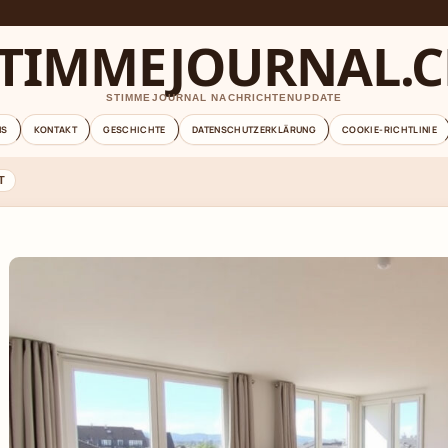
TIMMEJOURNAL.
STIMMEJOURNAL NACHRICHTENUPDATE
NS
KONTAKT
GESCHICHTE
DATENSCHUTZERKLÄRUNG
COOKIE-RICHTLINIE
T