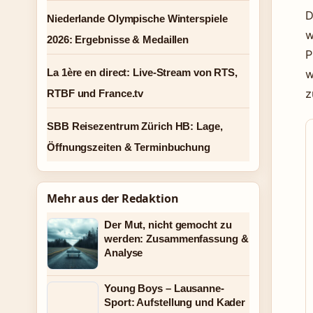
D
Niederlande Olympische Winterspiele
w
2026: Ergebnisse & Medaillen
P
La 1ère en direct: Live-Stream von RTS,
w
z
RTBF und France.tv
SBB Reisezentrum Zürich HB: Lage,
Öffnungszeiten & Terminbuchung
Mehr aus der Redaktion
Der Mut, nicht gemocht zu
werden: Zusammenfassung &
Analyse
Young Boys – Lausanne-
Sport: Aufstellung und Kader