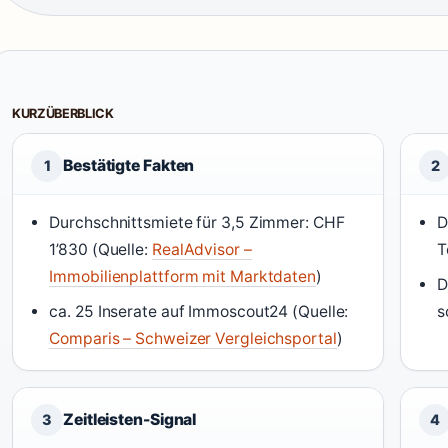
KURZÜBERBLICK
Bestätigte Fakten
1
2
Durchschnittsmiete für 3,5 Zimmer: CHF
D
1’830 (Quelle:
RealAdvisor –
T
Immobilienplattform mit Marktdaten
)
D
ca. 25 Inserate auf Immoscout24 (Quelle:
s
Comparis – Schweizer Vergleichsportal
)
Zeitleisten-Signal
3
4