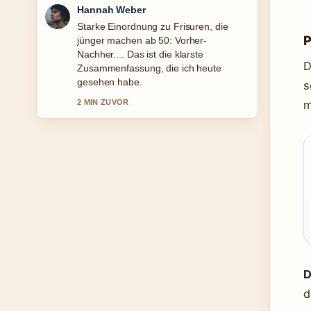
Tim Vogel
Verfolge Der Mut, nicht gemocht zu
P
werden: Zusammenfassung... genau –
schaetze den ausgewogenen Ton hier.
D
4 MIN ZUVOR
s
m
D
d