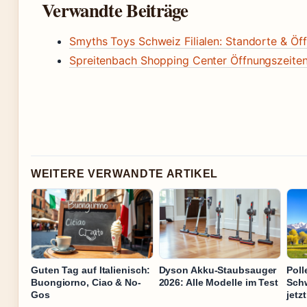
Verwandte Beiträge
Smyths Toys Schweiz Filialen: Standorte & Öf
Spreitenbach Shopping Center Öffnungszeiten:
WEITERE VERWANDTE ARTIKEL
Guten Tag auf Italienisch:
Dyson Akku-Staubsauger
Poll
Buongiorno, Ciao & No-
2026: Alle Modelle im Test
Schw
Gos
jetz