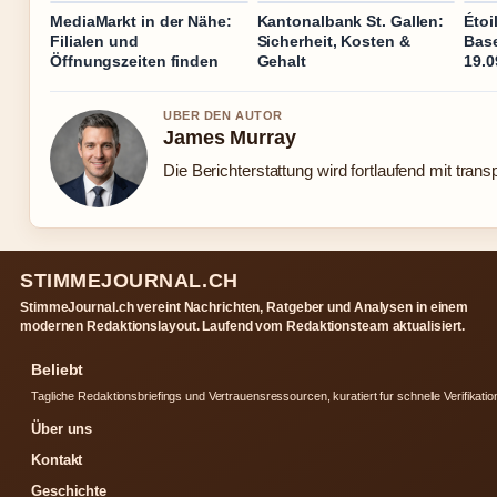
MediaMarkt in der Nähe:
Kantonalbank St. Gallen:
Étoi
Filialen und
Sicherheit, Kosten &
Base
Öffnungszeiten finden
Gehalt
19.0
UBER DEN AUTOR
James Murray
Die Berichterstattung wird fortlaufend mit trans
STIMMEJOURNAL.CH
StimmeJournal.ch vereint Nachrichten, Ratgeber und Analysen in einem
modernen Redaktionslayout. Laufend vom Redaktionsteam aktualisiert.
Beliebt
Tagliche Redaktionsbriefings und Vertrauensressourcen, kuratiert fur schnelle Verifikatio
Über uns
Kontakt
Geschichte