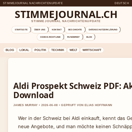
STIMMEJOURNAL NACHRICHTENUPDATE
DEUTSCH
STIMMEJOURNAL.CH
STIMMEJOURNAL NACHRICHTENUPDATE
STARTSEITE
ÜBER UNS
KONTAKT
GESCHICHTE
DATENSCHUTZERKLÄRUNG
COOKIE-RICHTLINIE
RUNDBRIEF
BLOG
BLOG
LOKAL
POLITIK
TECHNIK
WELT
WIRTSCHAFT
Aldi Prospekt Schweiz PDF: A
Download
JAMES MURRAY • 2026-06-08 • GEPRUFT VON ELIAS HOFFMANN
Wer in der Schweiz bei Aldi einkauft, kennt das
neue Angebote, und man möchte keinen Schnäppch