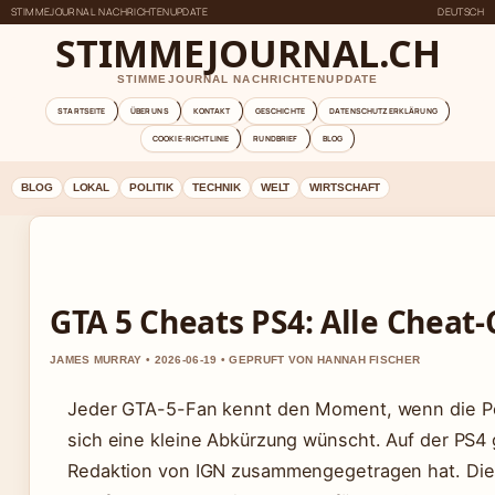
STIMMEJOURNAL NACHRICHTENUPDATE
DEUTSCH
STIMMEJOURNAL.CH
STIMMEJOURNAL NACHRICHTENUPDATE
STARTSEITE
ÜBER UNS
KONTAKT
GESCHICHTE
DATENSCHUTZERKLÄRUNG
COOKIE-RICHTLINIE
RUNDBRIEF
BLOG
BLOG
LOKAL
POLITIK
TECHNIK
WELT
WIRTSCHAFT
GTA 5 Cheats PS4: Alle Cheat
JAMES MURRAY • 2026-06-19 • GEPRUFT VON HANNAH FISCHER
Jeder GTA-5-Fan kennt den Moment, wenn die Pol
sich eine kleine Abkürzung wünscht. Auf der PS4 g
Redaktion von IGN zusammengegetragen hat. Diese