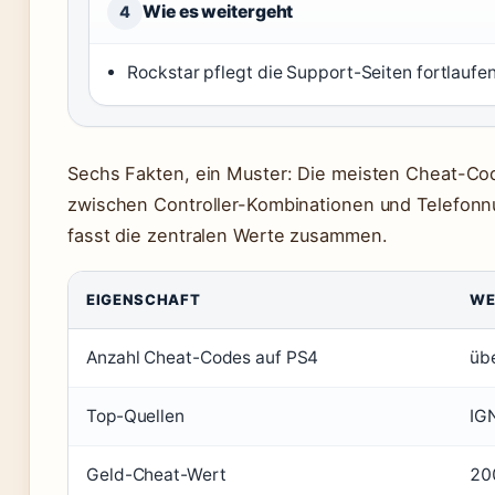
Wie es weitergeht
4
Rockstar pflegt die Support-Seiten fortlaufen
Sechs Fakten, ein Muster: Die meisten Cheat-Co
zwischen Controller-Kombinationen und Telefonn
fasst die zentralen Werte zusammen.
EIGENSCHAFT
WE
Anzahl Cheat-Codes auf PS4
üb
Top-Quellen
IG
Geld-Cheat-Wert
200