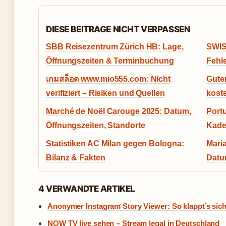
DIESE BEITRAGE NICHT VERPASSEN
SBB Reisezentrum Zürich HB: Lage,
SWIS
Öffnungszeiten & Terminbuchung
Fehle
เกมสล็อต www.mio555.com: Nicht
Gute
verifiziert – Risiken und Quellen
kost
Marché de Noël Carouge 2025: Datum,
Port
Öffnungszeiten, Standorte
Kade
Statistiken AC Milan gegen Bologna:
Maria
Bilanz & Fakten
Datu
4 VERWANDTE ARTIKEL
Anonymer Instagram Story Viewer: So klappt’s sic
NOW TV live sehen – Stream legal in Deutschland