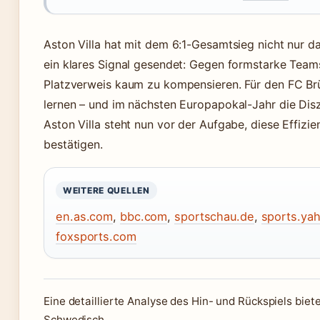
Aston Villa hat mit dem 6:1-Gesamtsieg nicht nur da
ein klares Signal gesendet: Gegen formstarke Teams m
Platzverweis kaum zu kompensieren. Für den FC Brüg
lernen – und im nächsten Europapokal-Jahr die Disz
Aston Villa steht nun vor der Aufgabe, diese Effizi
bestätigen.
WEITERE QUELLEN
en.as.com
,
bbc.com
,
sportschau.de
,
sports.ya
foxsports.com
Eine detaillierte Analyse des Hin- und Rückspiels biete
Schwedisch.