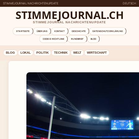
STIMMEJOURNAL NACHRICHTENUPDATE
DEUTSCH
STIMMEJOURNAL.CH
STIMMEJOURNAL NACHRICHTENUPDATE
STARTSEITE
ÜBER UNS
KONTAKT
GESCHICHTE
DATENSCHUTZERKLÄRUNG
COOKIE-RICHTLINIE
RUNDBRIEF
BLOG
BLOG
LOKAL
POLITIK
TECHNIK
WELT
WIRTSCHAFT