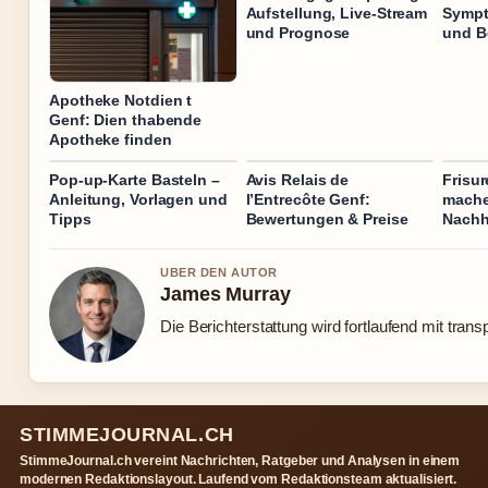
Aufstellung, Live-Stream
Sympt
und Prognose
und B
Apotheke Notdien t
Genf: Dien thabende
Apotheke finden
Pop-up-Karte Basteln –
Avis Relais de
Frisur
Anleitung, Vorlagen und
l’Entrecôte Genf:
mache
Tipps
Bewertungen & Preise
Nachh
UBER DEN AUTOR
James Murray
Die Berichterstattung wird fortlaufend mit trans
STIMMEJOURNAL.CH
StimmeJournal.ch vereint Nachrichten, Ratgeber und Analysen in einem
modernen Redaktionslayout. Laufend vom Redaktionsteam aktualisiert.