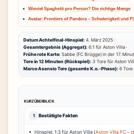
Wieviel Spaghetti pro Person? Die richtige Menge
Avatar: Frontiers of Pandora – Schwierigkeit und 
Datum Achtelfinal-Hinspiel:
4. März 2025 ·
Gesamtergebnis (Aggregat):
6:1 für Aston Villa ·
Frühe rote Karte:
Sabbe (FC Brügge) in der 17. Minut
Tore in 12 Minuten (Rückspiel):
3 Tore für Aston Vill
Marco Asensio Tore (gesamte K.o.-Phase):
6 Tore 
KURZÜBERBLICK
Bestätigte Fakten
1
Hinspiel: 1:3 für Aston Villa (
Aston Villa FC – o