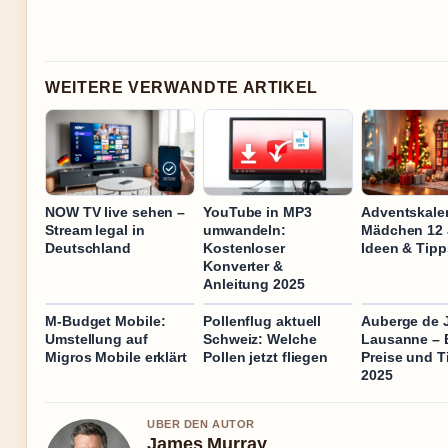
WEITERE VERWANDTE ARTIKEL
NOW TV live sehen –
YouTube in MP3
Adventskale
Stream legal in
umwandeln:
Mädchen 12 
Deutschland
Kostenloser
Ideen & Tipp
Konverter &
Anleitung 2025
M-Budget Mobile:
Pollenflug aktuell
Auberge de 
Umstellung auf
Schweiz: Welche
Lausanne – 
Migros Mobile erklärt
Pollen jetzt fliegen
Preise und T
2025
UBER DEN AUTOR
James Murray