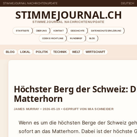
STIMMEJOURNAL NACHRICHTENUPDATE
DEUTSCH
STIMMEJOURNAL.CH
STIMMEJOURNAL NACHRICHTENUPDATE
STARTSEITE
ÜBER UNS
KONTAKT
GESCHICHTE
DATENSCHUTZERKLÄRUNG
COOKIE-RICHTLINIE
RUNDBRIEF
BLOG
BLOG
LOKAL
POLITIK
TECHNIK
WELT
WIRTSCHAFT
Höchster Berg der Schweiz: 
Matterhorn
JAMES MURRAY • 2026-05-19 • GEPRUFT VON MIA SCHNEIDER
Wenn es um die höchsten Berge der Schweiz geh
sofort an das Matterhorn. Dabei ist der höchste 