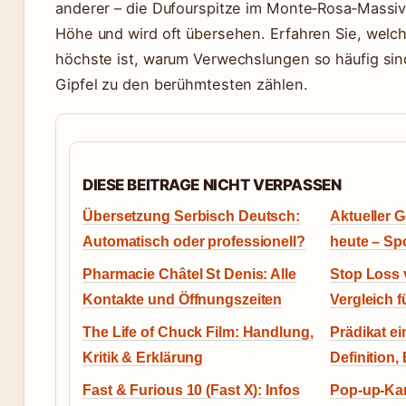
anderer – die Dufourspitze im Monte‑Rosa‑Massiv 
Höhe und wird oft übersehen. Erfahren Sie, welch
höchste ist, warum Verwechslungen so häufig si
Gipfel zu den berühmtesten zählen.
DIESE BEITRAGE NICHT VERPASSEN
Übersetzung Serbisch Deutsch:
Aktueller 
Automatisch oder professionell?
heute – Sp
Pharmacie Châtel St Denis: Alle
Stop Loss 
Kontakte und Öffnungszeiten
Vergleich f
The Life of Chuck Film: Handlung,
Prädikat ei
Kritik & Erklärung
Definition,
Fast & Furious 10 (Fast X): Infos
Pop-up-Kar