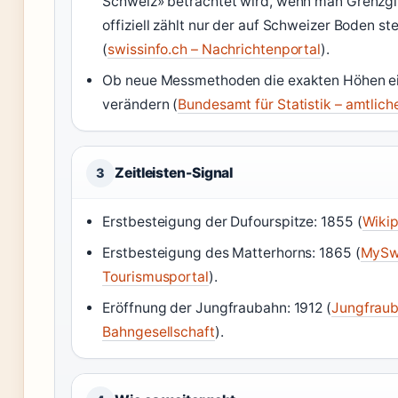
Schweiz» betrachtet wird, wenn man Grenzgip
offiziell zählt nur der auf Schweizer Boden st
(
swissinfo.ch – Nachrichtenportal
).
Ob neue Messmethoden die exakten Höhen ei
verändern (
Bundesamt für Statistik – amtlich
Zeitleisten-Signal
3
Erstbesteigung der Dufourspitze: 1855 (
Wikip
Erstbesteigung des Matterhorns: 1865 (
MySwi
Tourismusportal
).
Eröffnung der Jungfraubahn: 1912 (
Jungfraub
Bahngesellschaft
).