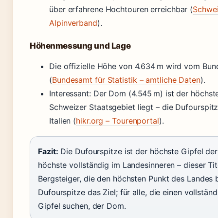
über erfahrene Hochtouren erreichbar (
Schwei
Alpinverband
).
Höhenmessung und Lage
Die offizielle Höhe von 4.634 m wird vom Bund
(
Bundesamt für Statistik – amtliche Daten
).
Interessant: Der Dom (4.545 m) ist der höchste
Schweizer Staatsgebiet liegt – die Dufourspitze
Italien (
hikr.org – Tourenportal
).
Fazit:
Die Dufourspitze ist der höchste Gipfel der
höchste vollständig im Landesinneren – dieser Ti
Bergsteiger, die den höchsten Punkt des Landes be
Dufourspitze das Ziel; für alle, die einen vollstä
Gipfel suchen, der Dom.