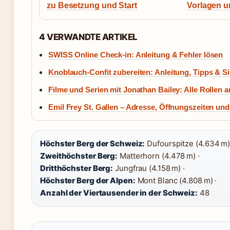
zu Besetzung und Start
Vorlagen u
4 VERWANDTE ARTIKEL
SWISS Online Check-in: Anleitung & Fehler lösen
Knoblauch-Confit zubereiten: Anleitung, Tipps & Si
Filme und Serien mit Jonathan Bailey: Alle Rollen a
Emil Frey St. Gallen – Adresse, Öffnungszeiten un
Höchster Berg der Schweiz:
Dufourspitze (4.634 m)
Zweithöchster Berg:
Matterhorn (4.478 m) ·
Dritthöchster Berg:
Jungfrau (4.158 m) ·
Höchster Berg der Alpen:
Mont Blanc (4.808 m) ·
Anzahl der Viertausender in der Schweiz:
48