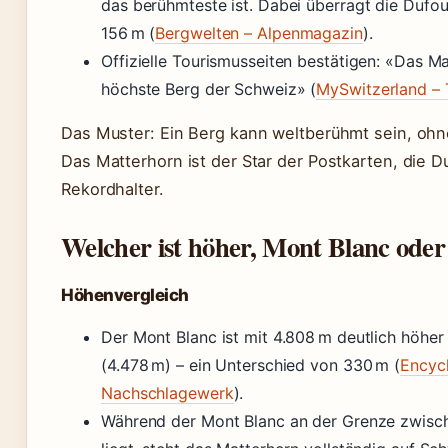
das berühmteste ist. Dabei überragt die Dufo
156 m (
Bergwelten – Alpenmagazin
).
Offizielle Tourismusseiten bestätigen: «Das Ma
höchste Berg der Schweiz» (
MySwitzerland – 
Das Muster: Ein Berg kann weltberühmt sein, ohn
Das Matterhorn ist der Star der Postkarten, die Duf
Rekordhalter.
Welcher ist höher, Mont Blanc ode
Höhenvergleich
Der Mont Blanc ist mit 4.808 m deutlich höher
(4.478 m) – ein Unterschied von 330 m (
Encycl
Nachschlagewerk
).
Während der Mont Blanc an der Grenze zwische