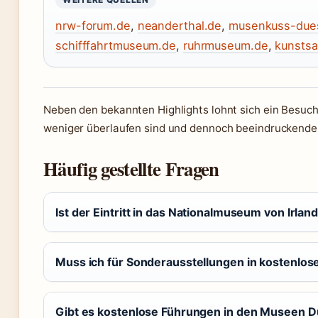
nrw-forum.de
,
neanderthal.de
,
musenkuss-dues
schifffahrtmuseum.de
,
ruhrmuseum.de
,
kunsts
Neben den bekannten Highlights lohnt sich ein Besuc
weniger überlaufen sind und dennoch beeindruckend
Häufig gestellte Fragen
Ist der Eintritt in das Nationalmuseum von Irlan
Muss ich für Sonderausstellungen in kostenlo
Gibt es kostenlose Führungen in den Museen D