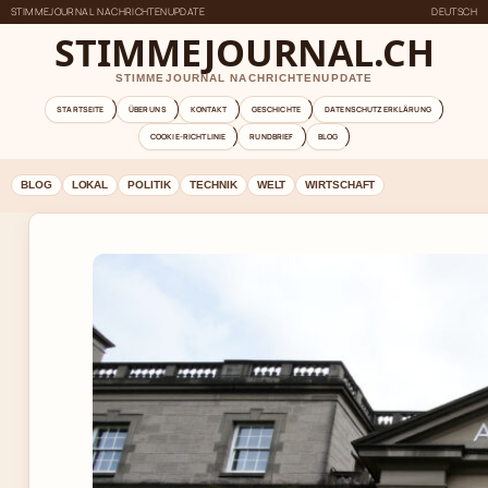
STIMMEJOURNAL NACHRICHTENUPDATE
DEUTSCH
STIMMEJOURNAL.CH
STIMMEJOURNAL NACHRICHTENUPDATE
STARTSEITE
ÜBER UNS
KONTAKT
GESCHICHTE
DATENSCHUTZERKLÄRUNG
COOKIE-RICHTLINIE
RUNDBRIEF
BLOG
BLOG
LOKAL
POLITIK
TECHNIK
WELT
WIRTSCHAFT