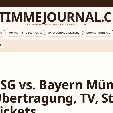
TIMMEJOURNAL.
STIMMEJOURNAL NACHRICHTENUPDATE
NS
KONTAKT
GESCHICHTE
DATENSCHUTZERKLÄRUNG
COOKIE-RICHTLINIE
T
SG vs. Bayern Mü
bertragung, TV, S
ickets