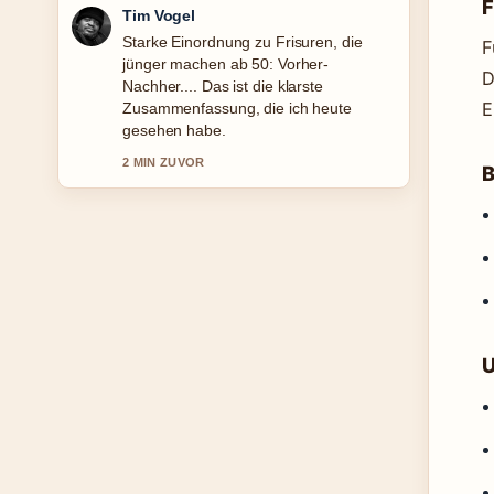
F
Mila Kruger
Verfolge Der Mut, nicht gemocht zu
F
werden: Zusammenfassung... genau –
D
schaetze den ausgewogenen Ton hier.
E
4 MIN ZUVOR
B
U