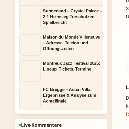
D
S
Sunderland – Crystal Palace –
Ü
2-1 Heimsieg Torschützen
Spielbericht
Maison du Monde Villeneuve
– Adresse, Telefon und
Öffnungszeiten
Montreux Jazz Festival 2025:
Lineup, Tickets, Termine
L
FC Brügge – Aston Villa:
Ergebnisse & Analyse zum
D
Achtelfinale
k
f
Live-Kommentare