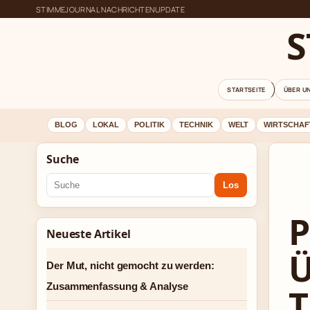
STIMMEJOURNAL NACHRICHTENUPDATE
S
STARTSEITE
ÜBER U
BLOG
LOKAL
POLITIK
TECHNIK
WELT
WIRTSCHAF
Suche
Los
P
Neueste Artikel
Ü
Der Mut, nicht gemocht zu werden:
Zusammenfassung & Analyse
T