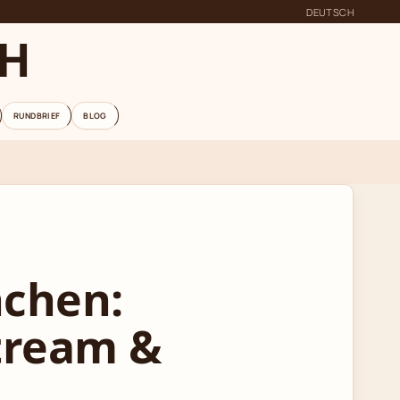
DEUTSCH
CH
RUNDBRIEF
BLOG
nchen:
tream &