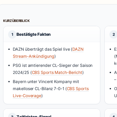
KURZÜBERBLICK
Bestätigte Fakten
1
2
DAZN überträgt das Spiel live (
DAZN
E
Stream-Ankündigung
)
(
k
PSG ist amtierender CL-Sieger der Saison
2024/25 (
CBS Sports Match-Bericht
)
A
–
Bayern unter Vincent Kompany mit
makelloser CL-Bilanz 7-0-1 (
CBS Sports
O
Live-Coverage
)
U
Zeitleisten-Signal
3
4