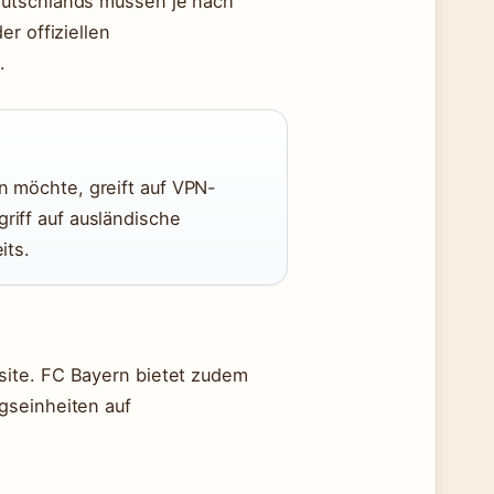
eutschlands müssen je nach
r offiziellen
n
.
n möchte, greift auf VPN-
riff auf ausländische
its.
site. FC Bayern bietet zudem
gseinheiten auf