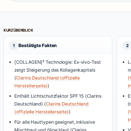
KURZÜBERBLICK
Bestätigte Fakten
1
2
[COLLAGEN]³ Technologie: Ex-vivo-Test
L
zeigt Steigerung des Kollagenkapitals
n
(
Clarins Deutschland (offizielle
(
Herstellerseite)
)
I
Enthält Lichtschutzfaktor SPF 15 (Clarins
E
Deutschland) (
Clarins Deutschland
ö
(offizielle Herstellerseite)
)
(
I
Für alle Hauttypen geeignet, inklusive
Mischhaut und ölige Haut (Clarins
V