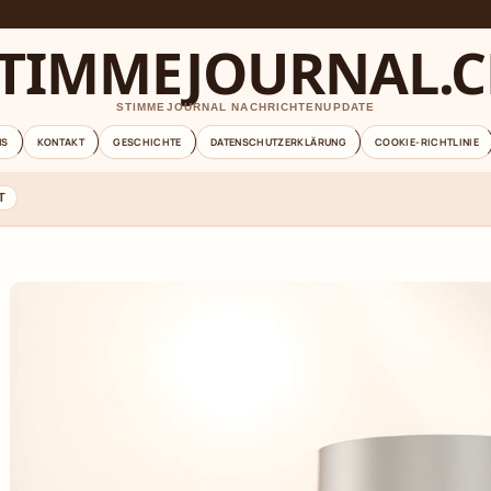
TIMMEJOURNAL.
STIMMEJOURNAL NACHRICHTENUPDATE
NS
KONTAKT
GESCHICHTE
DATENSCHUTZERKLÄRUNG
COOKIE-RICHTLINIE
T