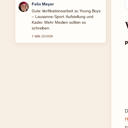
Laura Becker
Starke Einordnung zu Frisuren, die
jünger machen ab 50: Vorher-
Nachher.... Das ist die klarste
Zusammenfassung, die ich heute
gesehen habe.
P
9 MIN ZUVOR
D
H
n