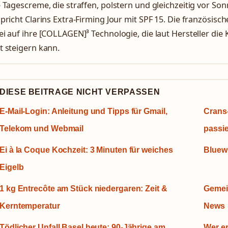
 Tagescreme, die straffen, polstern und gleichzeitig vor Son
pricht Clarins Extra-Firming Jour mit SPF 15. Die französis
i auf ihre [COLLAGEN]³ Technologie, die laut Hersteller die
t steigern kann.
DIESE BEITRAGE NICHT VERPASSEN
E-Mail-Login: Anleitung und Tipps für Gmail,
Crans
Telekom und Webmail
passier
Ei à la Coque Kochzeit: 3 Minuten für weiches
Bluewi
Eigelb
1 kg Entrecôte am Stück niedergaren: Zeit &
Gemei
Kerntemperatur
News
Tödlicher Unfall Basel heute: 90-Jährige am
Wer er