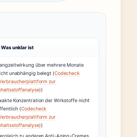
Was unklar ist
angzeitwirkung über mehrere Monate
icht unabhängig belegt (
Codecheck
Verbraucherplattform zur
nhaltsstoffanalyse)
)
xakte Konzentration der Wirkstoffe nicht
ffentlich (
Codecheck
Verbraucherplattform zur
nhaltsstoffanalyse)
)
ergleich zu anderen Anti-Aging-Cremes