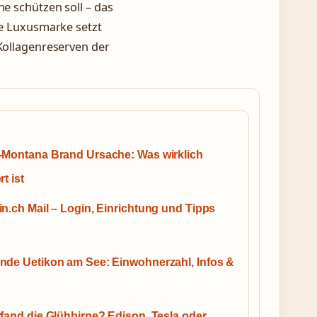
ne schützen soll – das
che Luxusmarke setzt
 Kollagenreserven der
-Montana Brand Ursache: Was wirklich
t ist
n.ch Mail – Login, Einrichtung und Tipps
nde Uetikon am See: Einwohnerzahl, Infos &
fand die Glühbirne? Edison, Tesla oder