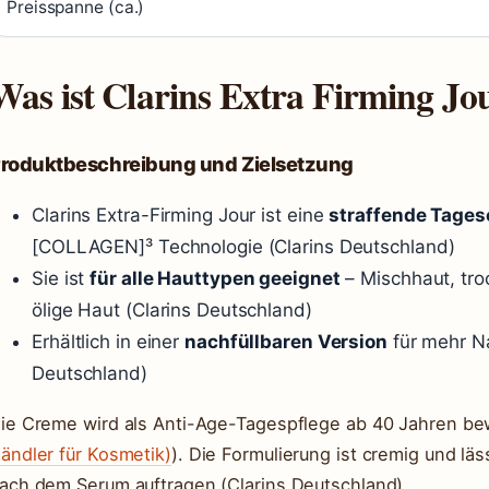
Preisspanne (ca.)
Was ist Clarins Extra Firming Jo
roduktbeschreibung und Zielsetzung
Clarins Extra-Firming Jour ist eine
straffende Tage
[COLLAGEN]³ Technologie (Clarins Deutschland)
Sie ist
für alle Hauttypen geeignet
– Mischhaut, tr
ölige Haut (Clarins Deutschland)
Erhältlich in einer
nachfüllbaren Version
für mehr Na
Deutschland)
ie Creme wird als Anti-Age-Tagespflege ab 40 Jahren be
ändler für Kosmetik)
). Die Formulierung ist cremig und läs
ach dem Serum auftragen (Clarins Deutschland).