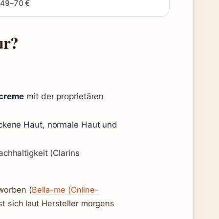
49–70 €
ur?
screme
mit der proprietären
ockene Haut, normale Haut und
chhaltigkeit (Clarins
worben (
Bella-me (Online-
st sich laut Hersteller morgens