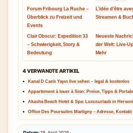
Forum Fribourg La Ruche –
L’idée d’être ave
Überblick zu Freizeit und
Streamen & Buch
Events
Clair Obscur: Expedition 33
Neueste Nachric
– Schwierigkeit, Story &
der Welt: Live-U
Bedeutung
Mehr
4 VERWANDTE ARTIKEL
Kanal D Canlı Yayın live sehen – legal & kostenlos
Appartement à louer à Sion: Preise, Tipps & Portal
Akasha Beach Hotel & Spa: Luxusurlaub in Hersoni
Office Des Poursuites Martigny – Adresse, Kontakt
Datum:
19. April 2026 ·