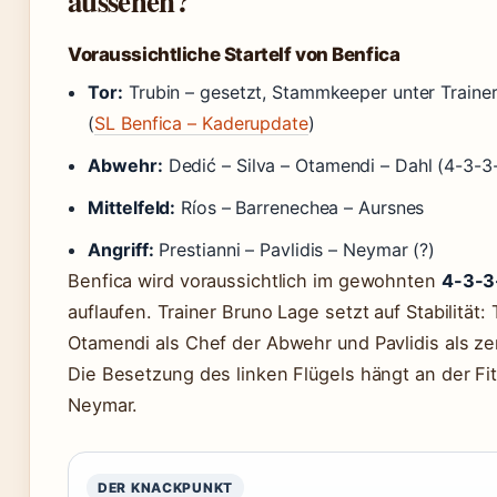
aussehen?
Voraussichtliche Startelf von Benfica
Tor:
Trubin – gesetzt, Stammkeeper unter Traine
(
SL Benfica – Kaderupdate
)
Abwehr:
Dedić – Silva – Otamendi – Dahl (4-3-
Mittelfeld:
Ríos – Barrenechea – Aursnes
Angriff:
Prestianni – Pavlidis – Neymar (?)
Benfica wird voraussichtlich im gewohnten
4-3-3
auflaufen. Trainer Bruno Lage setzt auf Stabilität: 
Otamendi als Chef der Abwehr und Pavlidis als zen
Die Besetzung des linken Flügels hängt an der Fi
Neymar.
DER KNACKPUNKT