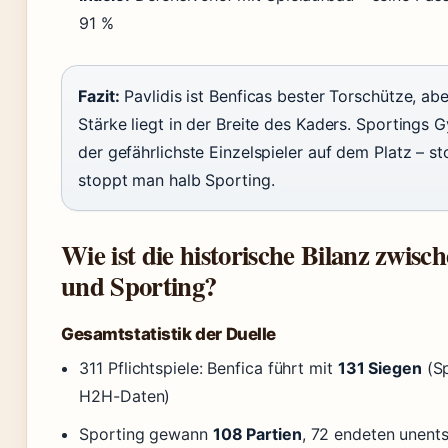
91 %
Fazit:
Pavlidis ist Benficas bester Torschütze, ab
Stärke liegt in der Breite des Kaders. Sportings G
der gefährlichste Einzelspieler auf dem Platz – s
stoppt man halb Sporting.
Wie ist die historische Bilanz zwisc
und Sporting?
Gesamtstatistik der Duelle
311 Pflichtspiele: Benfica führt mit
131 Siegen
(Sp
H2H-Daten)
Sporting gewann
108 Partien
, 72 endeten unent