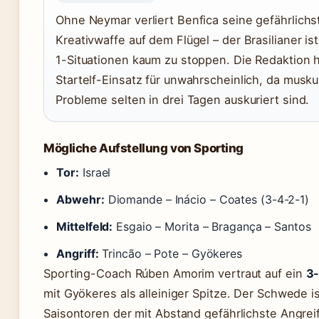
Ohne Neymar verliert Benfica seine gefährlichs
Kreativwaffe auf dem Flügel – der Brasilianer is
1-Situationen kaum zu stoppen. Die Redaktion h
Startelf-Einsatz für unwahrscheinlich, da musku
Probleme selten in drei Tagen auskuriert sind.
Mögliche Aufstellung von Sporting
Tor:
Israel
Abwehr:
Diomande – Inácio – Coates (3-4-2-1)
Mittelfeld:
Esgaio – Morita – Bragança – Santos
Angriff:
Trincão – Pote – Gyökeres
Sporting-Coach Rúben Amorim vertraut auf ein
3
mit Gyökeres als alleiniger Spitze. Der Schwede is
Saisontoren der mit Abstand gefährlichste Angrei