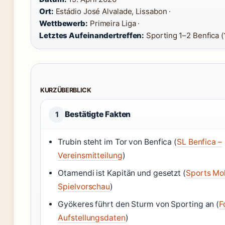
Ort:
Estádio José Alvalade, Lissabon ·
Wettbewerb:
Primeira Liga ·
Letztes Aufeinandertreffen:
Sporting 1–2 Benfica (
KURZÜBERBLICK
Bestätigte Fakten
1
Trubin steht im Tor von Benfica (
SL Benfica –
Vereinsmitteilung
)
Otamendi ist Kapitän und gesetzt (
Sports Mol
Spielvorschau
)
Gyökeres führt den Sturm von Sporting an (
F
Aufstellungsdaten
)