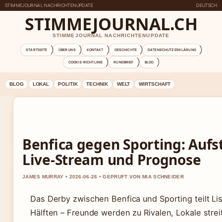
STIMMEJOURNAL NACHRICHTENUPDATE
DEUTSCH
STIMMEJOURNAL.CH
STIMMEJOURNAL NACHRICHTENUPDATE
STARTSEITE
ÜBER UNS
KONTAKT
GESCHICHTE
DATENSCHUTZERKLÄRUNG
COOKIE-RICHTLINIE
RUNDBRIEF
BLOG
BLOG
LOKAL
POLITIK
TECHNIK
WELT
WIRTSCHAFT
Benfica gegen Sporting: Aufs
Live-Stream und Prognose
JAMES MURRAY • 2026-06-26 • GEPRUFT VON MIA SCHNEIDER
Das Derby zwischen Benfica und Sporting teilt Li
Hälften – Freunde werden zu Rivalen, Lokale strei