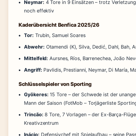
Neymar:
4 Tore in 9 Einsätzen – trotz Verletzu
noch effektiv
Kaderübersicht Benfica 2025/26
Tor:
Trubin, Samuel Soares
Abwehr:
Otamendi (K), Silva, Dedić, Dahl, Bah, A
Mittelfeld:
Aursnes, Ríos, Barrenechea, João Nev
Angriff:
Pavlidis, Prestianni, Neymar, Di María, 
Schlüsselspieler von Sporting
Gyökeres:
15 Tore – der Schwede ist der unang
Mann der Saison (FotMob – Torjägerliste Sportin
Trincão:
8 Tore, 7 Vorlagen – der Ex-Barça-Flügel
Kreativzentrum
Inácio:
Defensivchef mit Spielaufbau – seine Pass