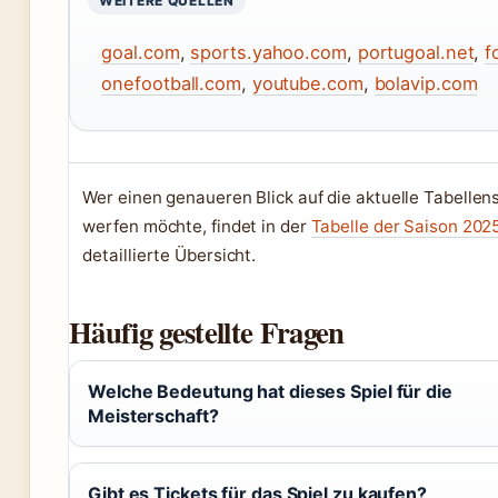
WEITERE QUELLEN
goal.com
,
sports.yahoo.com
,
portugoal.net
,
f
onefootball.com
,
youtube.com
,
bolavip.com
Wer einen genaueren Blick auf die aktuelle Tabellen
werfen möchte, findet in der
Tabelle der Saison 202
detaillierte Übersicht.
Häufig gestellte Fragen
Welche Bedeutung hat dieses Spiel für die
Meisterschaft?
Gibt es Tickets für das Spiel zu kaufen?