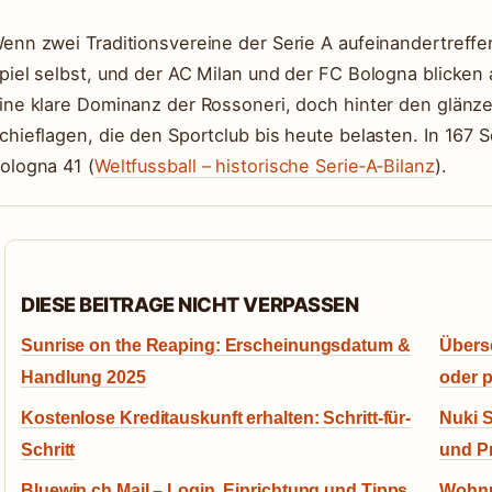
enn zwei Traditionsvereine der Serie A aufeinandertreffe
piel selbst, und der AC Milan und der FC Bologna blicken a
ine klare Dominanz der Rossoneri, doch hinter den glänze
chieflagen, die den Sportclub bis heute belasten. In 167
ologna 41 (
Weltfussball – historische Serie‑A‑Bilanz
).
DIESE BEITRAGE NICHT VERPASSEN
Sunrise on the Reaping: Erscheinungsdatum &
Übers
Handlung 2025
oder p
Kostenlose Kreditauskunft erhalten: Schritt-für-
Nuki S
Schritt
und P
Bluewin.ch Mail – Login, Einrichtung und Tipps
Wohnun