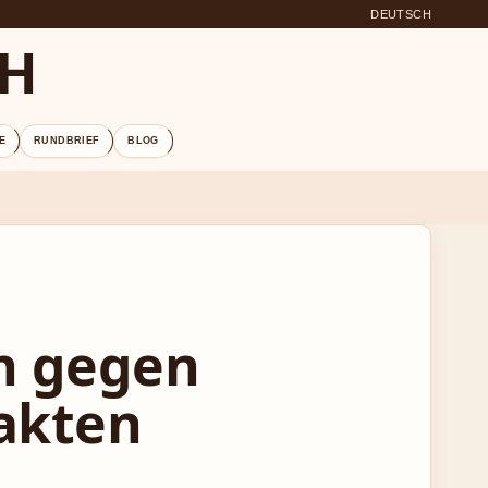
DEUTSCH
CH
E
RUNDBRIEF
BLOG
an gegen
Fakten