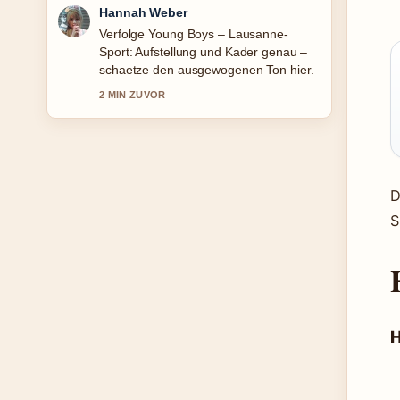
Tim Vogel
Hilfreicher Kontext zu Frisuren, die
jünger machen ab 50: Vorher-
Nachher.... Bitte haltet diesen Liveticker
aktuell.
4 MIN ZUVOR
D
S
H